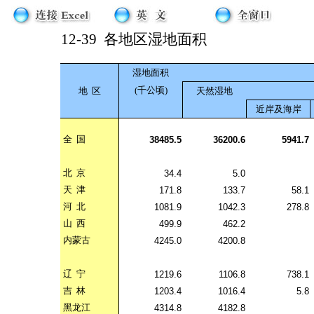
12-39
各地区湿地面积
湿地面积
(千公顷)
地
区
天然湿地
近岸及海岸
全
国
38485.5
36200.6
5941.7
北
京
34.4
5.0
天
津
171.8
133.7
58.1
河
北
1081.9
1042.3
278.8
山
西
499.9
462.2
内蒙古
4245.0
4200.8
辽
宁
1219.6
1106.8
738.1
吉
林
1203.4
1016.4
5.8
黑龙江
4314.8
4182.8