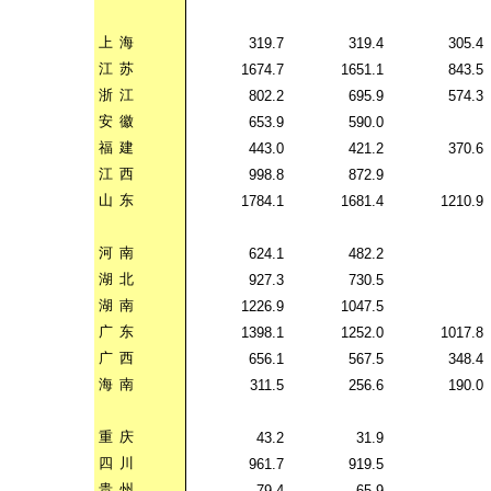
上
海
319.7
319.4
305.4
江
苏
1674.7
1651.1
843.5
浙
江
802.2
695.9
574.3
安
徽
653.9
590.0
福
建
443.0
421.2
370.6
江
西
998.8
872.9
山
东
1784.1
1681.4
1210.9
河
南
624.1
482.2
湖
北
927.3
730.5
湖
南
1226.9
1047.5
广
东
1398.1
1252.0
1017.8
广
西
656.1
567.5
348.4
海
南
311.5
256.6
190.0
重
庆
43.2
31.9
四
川
961.7
919.5
贵
州
79.4
65.9