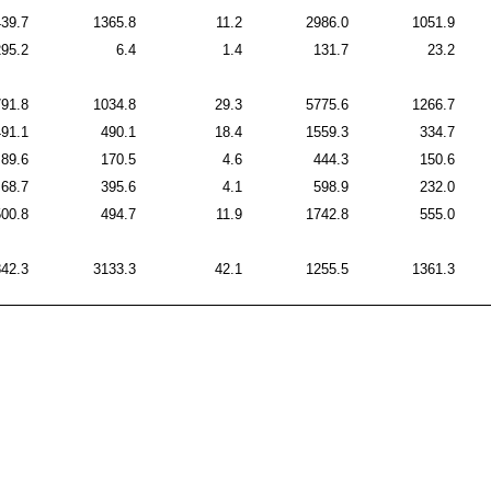
439.7
1365.8
11.2
2986.0
1051.9
295.2
6.4
1.4
131.7
23.2
791.8
1034.8
29.3
5775.6
1266.7
491.1
490.1
18.4
1559.3
334.7
89.6
170.5
4.6
444.3
150.6
68.7
395.6
4.1
598.9
232.0
500.8
494.7
11.9
1742.8
555.0
842.3
3133.3
42.1
1255.5
1361.3