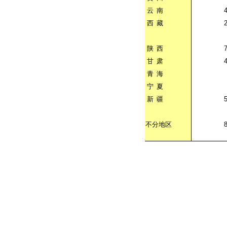
云
南
西
藏
陕
西
甘
肃
青
海
宁
夏
新
疆
不分地区