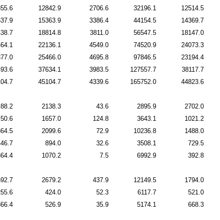
55.6
12842.9
2706.6
32196.1
12514.5
37.9
15363.9
3386.4
44154.5
14369.7
38.7
18814.8
3811.0
56547.5
18147.0
64.1
22136.1
4549.0
74520.9
24073.3
77.0
25466.0
4695.8
97846.5
23194.4
493.6
37634.1
3983.5
127557.7
38117.7
04.7
45104.7
4339.6
165752.0
44823.6
88.2
2138.3
43.6
2895.9
2702.0
50.6
1657.0
124.8
3643.1
1021.2
364.5
2099.6
72.9
10236.8
1488.0
446.7
894.0
32.6
3508.1
729.5
364.4
1070.2
7.5
6992.9
392.8
592.7
2679.2
437.9
12149.5
1794.0
255.6
424.0
52.3
6117.7
521.0
366.4
526.9
35.9
5174.1
668.3