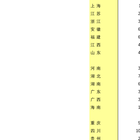
上
海
江
苏
浙
江
安
徽
福
建
江
西
山
东
河
南
湖
北
湖
南
广
东
广
西
海
南
重
庆
四
川
10
贵
州