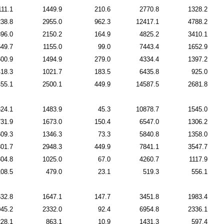
111.1
1449.9
210.6
2770.8
1328.2
238.8
2955.0
962.3
12417.1
4788.2
396.0
2150.2
164.9
4825.2
3410.1
649.7
1155.0
99.0
7443.4
1652.9
600.9
1494.9
279.0
4334.4
1397.2
418.3
1021.7
183.5
6435.8
925.0
455.1
2500.1
449.9
14587.5
2681.8
324.1
1483.9
45.3
10878.7
1545.0
731.9
1673.0
150.4
6547.0
1306.2
609.3
1346.3
73.3
5840.8
1358.0
301.7
2948.3
449.9
7841.1
3547.7
304.8
1025.0
67.0
4260.7
1117.9
108.5
479.0
23.1
519.3
556.1
532.8
1647.1
147.7
3451.8
1983.4
45.2
2332.0
92.4
6954.8
2336.1
228.1
863.1
10.9
1431.3
597.4