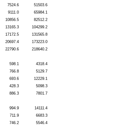
7524.6
51503.6
9111.0
65984.1
10856.5
82512.2
13165.3
104299.2
17172.5
131565.8
20697.4
173223.0
22790.6
218640.2
598.1
4318.4
766.8
5129.7
693.6
12229.1
428.3
5098.3
886.3
7801.7
994.9
14111.4
711.9
6683.3
746.2
5546.4