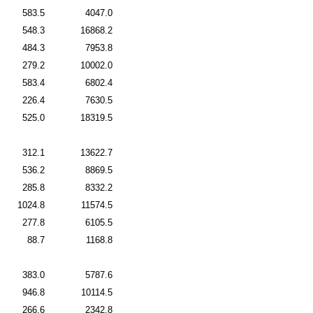
583.5
4047.0
548.3
16868.2
484.3
7953.8
279.2
10002.0
583.4
6802.4
226.4
7630.5
525.0
18319.5
312.1
13622.7
536.2
8869.5
285.8
8332.2
1024.8
11574.5
277.8
6105.5
88.7
1168.8
383.0
5787.6
946.8
10114.5
266.6
2342.8