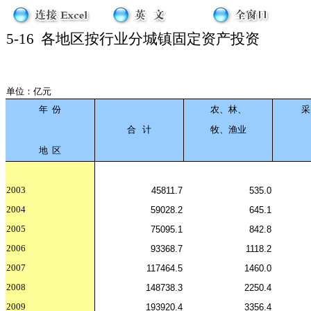
5-16
各地区按行业分城镇固定资产投资
单位：亿元
年
份
农、林、
采
合
计
牧、渔业
地
区
2003
45811.7
535.0
2004
59028.2
645.1
2005
75095.1
842.8
2006
93368.7
1118.2
2007
117464.5
1460.0
2008
148738.3
2250.4
2009
193920.4
3356.4