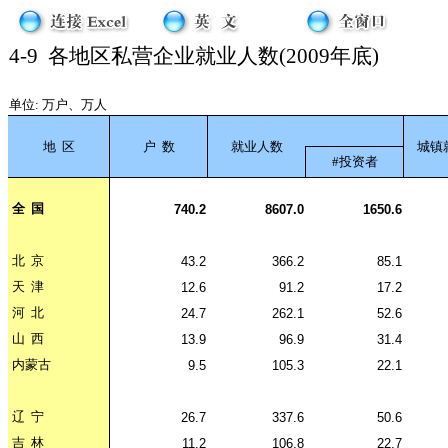
4-9
各地区私营企业就业人数(2009年底)
单位: 万户、万人
地
区
户
数
就业人数
城镇
#投资者
全
国
740.2
8607.0
1650.6
北
京
43.2
366.2
85.1
天
津
12.6
91.2
17.2
河
北
24.7
262.1
52.6
山
西
13.9
96.9
31.4
内蒙古
9.5
105.3
22.1
辽
宁
26.7
337.6
50.6
吉
林
11.2
106.8
22.7