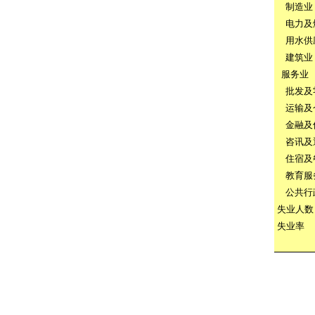
制造业
电力及
用水供
建筑业
服务业
批发及
运输及
金融及
咨讯及
住宿及
教育服
公共行
失业人数
失业率