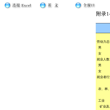
附录
1
劳动力总
男
女
就业人数
男
女
就业者行
农、林
工业
矿业及