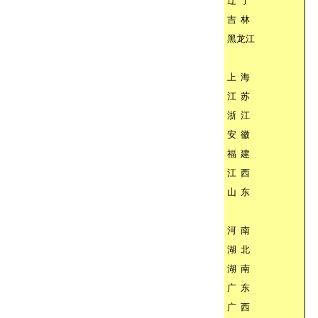
辽
宁
吉
林
黑龙江
上
海
江
苏
浙
江
安
徽
福
建
江
西
山
东
河
南
湖
北
湖
南
广
东
广
西