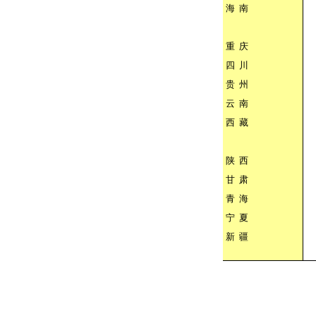
海
南
重
庆
四
川
贵
州
云
南
西
藏
陕
西
甘
肃
青
海
宁
夏
新
疆