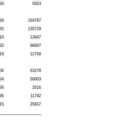
60
5553
34
164787
82
135729
10
12647
92
96807
19
12758
06
53278
64
50003
66
2516
95
11742
15
25657