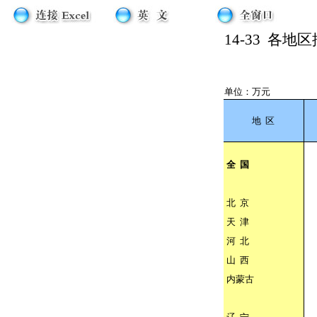
14-33
各地区
单位：万元
地
区
全
国
北
京
天
津
河
北
山
西
内蒙古