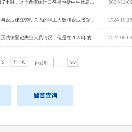
根据最新数据发布平均每周工作时长达到48.7小时，这个数据统计口径是包括中午休息时间吗？
2024-11-0
根据现行规定，小微企业的从业人数是包括与企业建立劳动关系的职工人数和企业接受劳务派遣工人数合并计算，以全面反映企业的实际用工规模。鉴于劳务派遣用工已作为实际用工单位从业人数的一部分进行统计，为确保统计数据的准确性和不重复性，根据《中华人民共和国统计法》关于统计调查项目分工明确、相互衔接、避免重复的原则，劳务派遣公司在统计自身从业人数时，原则上是否不应将已派遣至其他单位的员工纳入其统计范畴？
2024-10-1
往年《中国劳动统计年鉴》中，会公布各地区城镇登记失业人员情况，但是在2023年的《中国劳动统计年鉴》并未公布该数据。
2024-09-0
3
下一页
GO
跳转到：
留言查询