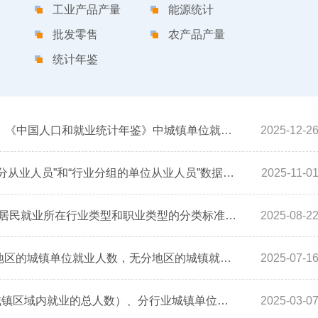
工业产品产量
能源统计
批发零售
农产品产量
统计年鉴
1. 关于就业人数的统计对象与调查方式 《中国人口和就业统计年鉴》中城镇单位就业人员按不同单位类型（如企业、政府单位等）分类统计，请问该分类就业人数主要是基于 住户层面的劳动力调查中，由调查对象自报其就业单位性质进行归类，还是以法人单位为调查对象，通过单位报表制度汇总形成？ 2. 关于单位类型划分标准 《中国人口和就业统计年鉴》中所使用的“企业”“机关单位”“事业单位”等单位类型，请问是否依据单位所执行的会计制度进行划分？这与中国经济普查中从各类单位统计的从业人员指标在统计对象、单位范围及分类标准上存在哪些差异？
2025-12-2
请问“就业人员”和“从业人员”、“按三次产业分从业人员”和“行业分组的单位从业人员”数据口径各自有什么差异？为什么在《城市统计年鉴》中“行业分组的单位从业人员”不足1万人，但在省统计年鉴中“按三次产业分从业人员”却多达几十万？若需要研究当地的全部劳动力行业分布状况用哪个更合理？
2025-11-0
请问2015年全国1%人口抽样调查中，有关居民就业所在行业类型和职业类型的分类标准，是依据哪个版本的《国民经济行业分类》和《职业分类与代码》？
2025-08-2
《中国统计年鉴》上2020年之前的只有分地区的城镇单位就业人数，无分地区的城镇就业人数，请问统计年鉴上分地区城镇单位就业人员数和分地区城镇就业人员数的统计维度是否为同一个？如果有2020年之前的能否提供？
2025-07-1
《中国统计年鉴》中，城镇就业人员（在城镇区域内就业的总人数）、分行业城镇单位就业人员（在城镇非私营单位就业的人数）、分行业城镇私营企业和个体就业人员，这三个指标统计口径有什么区别？是依据常住地还是法人单位所在地进行统计？居住多长时间以上算是常住地？如果一个工人受雇于城镇地域内某一法人单位，但在农村地域内作业，例如采矿业，并常住于农村地区，他属于城镇单位就业人员吗？
2025-03-0