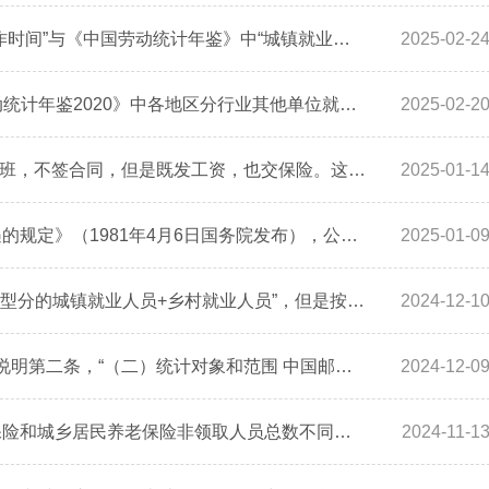
统计局发布的“全国企业就业人员周平均工作时间”与《中国劳动统计年鉴》中“城镇就业人员调查周平均工作时间”，这两个指标的统计口径有什么区别？
2025-02-2
1.《中国劳动统计年鉴2021》和《中国劳动统计年鉴2020》中各地区分行业其他单位就业人员和工资总额表中的登记注册类型为“内资”数据的统计口径是什么?该表中是否含有国有企业或集体单位的数据?2.为什么有限责任公司中的国有独资公司不纳入国有企业?国有股份有限公司纳入国有企业统计还是股份有限公司统计?是否会重复统计?3.私营企业就业人员数据从2019年后就没有了，是否能通过该表计算出私营企业数据？
2025-02-2
1.安置到本单位的退役军人，全日制在岗上班，不签合同，但是既发工资，也交保险。这一部分人员是否属于本单位的从业人员？如果是那么属于在岗职工还是其他从业人员？ 2.乡镇政府自行聘用的非在编人员，不签合同，只发工资，不缴纳保险，全日制在岗上班。此种情况是否属于该乡镇政府的从业人员？如果是，那么属于在岗职工还是其他从业人员？
2025-01-1
根据《国家机关工作人员病假期间生活待遇的规定》（1981年4月6日国务院发布），公职人员（公务员、参公、事业编）人员长期病休，离开工作岗位，原工作单位仍需按工作年限、病假时长等标准按比例发放病假工资，在机关事业单位劳动工资统计时，这部分人员应按什么标准判断是否统计为从业人员？
2025-01-0
就业人员与工资下的“就业人员数=按经济类型分的城镇就业人员+乡村就业人员”，但是按行业分的“城镇单位、国有单位、城镇集体单位、其他单位、私营企业和个体、城镇私营企业和个体”6种类型与就业人员总数之间的关系是什么？即，每个行业的就业人员总数该采用哪类或哪几类数据？
2024-12-1
根据《邮政行业统计报表制度 2014年》总说明第二条，“（二）统计对象和范围 中国邮政集团公司、中国邮政速递物流股份有限公司和快递企业。”（链接：http://tj.spb.gov.cn/tjsyzglj/c100062/c100149/201312/01f4b8a4425b4a93b7182c4e20b98dce/files/W020131204332737021528.pdf），国家统计局公布的各省邮政业就业人员数是否和该制度统计范围一致，即统计对象和范围是否为“中国邮政集团公司、中国邮政速递物流股份有限公司和快递企业”？
2024-12-0
为什么年度就业人员总数与城镇居民养老保险和城乡居民养老保险非领取人员总数不同？为什么非领取和领取待遇的两种养老保险参保人数总量大于就业人员总数？就业人员是否包括农民？如何查询就业群体指标中的退休再就业人数数据？
2024-11-1