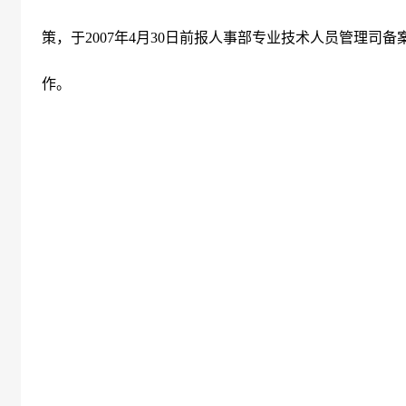
策，于
2007
年
4
月
30
日前
报人事部专业技术人员管理司备
作。